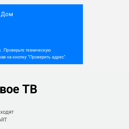
и Дом
.. Проверьте техническую
в на кнопку "Проверить адрес".
вое ТВ
входят
ART