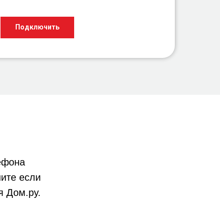
Подключить
ефона
ните если
я Дом.ру.