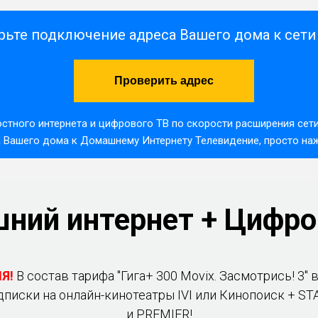
рьте подключение адреса Вашего дома к сет
Проверить адрес
стного интернета и цифрового ТВ по скорости расширения сети
Вашего дома к Домашнему Интернету Телевидение, просто нажа
ний интернет + Цифро
Я!
В состав тарифа "Гига+ 300 Movix. Засмотрись! 3" 
дписки на онлайн-кинотеатры IVI или Кинопоиск + ST
и PREMIER!