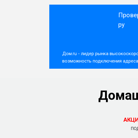
Прове
ру
Дом.ru - лидер рынка высокоскоро
возможность подключения адреса 
Домаш
АКЦИ
по