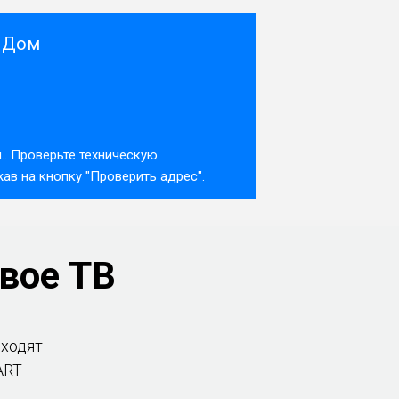
и Дом
.. Проверьте техническую
в на кнопку "Проверить адрес".
вое ТВ
входят
ART