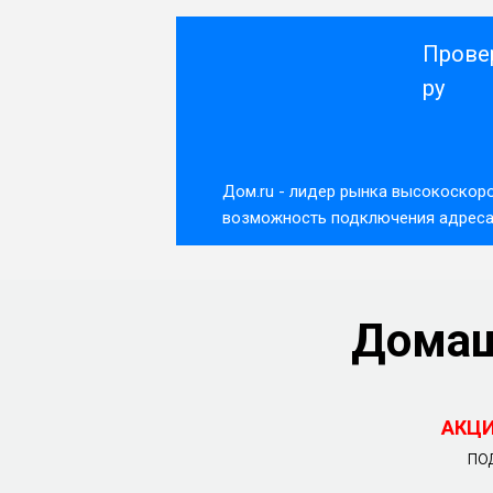
Прове
ру
Дом.ru - лидер рынка высокоскоро
возможность подключения адреса 
Домаш
АКЦИ
по