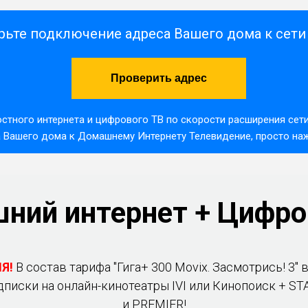
рьте подключение адреса Вашего дома к сет
Проверить адрес
стного интернета и цифрового ТВ по скорости расширения сети
Вашего дома к Домашнему Интернету Телевидение, просто нажа
ний интернет + Цифро
Я!
В состав тарифа "Гига+ 300 Movix. Засмотрись! 3" 
дписки на онлайн-кинотеатры IVI или Кинопоиск + ST
и PREMIER!